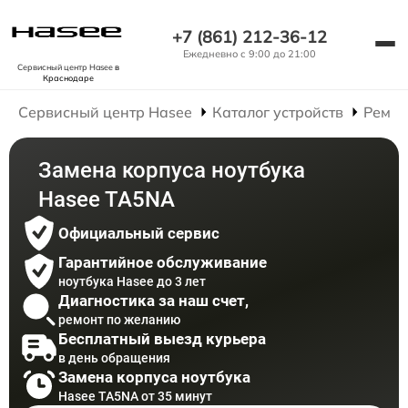
+7 (861) 212-36-12
Ежедневно с 9:00 до 21:00
Сервисный центр Hasee
в
Краснодаре
Сервисный центр Hasee
Каталог устройств
Ремон
Замена корпуса ноутбука
Hasee TA5NA
Официальный сервис
Гарантийное обслуживание
ноутбука Hasee до 3 лет
Диагностика за наш счет,
ремонт по желанию
Бесплатный выезд курьера
в день обращения
Замена корпуса ноутбука
Hasee TA5NA от 35 минут