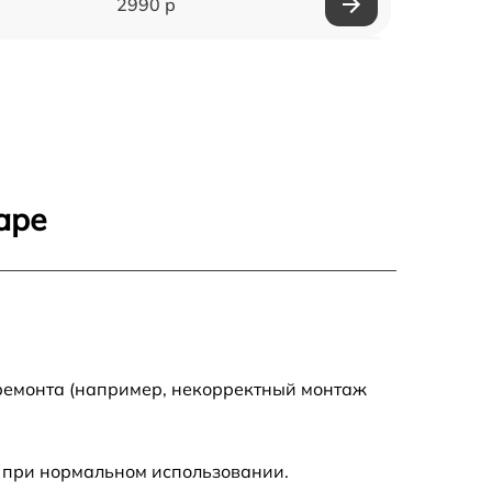
2990 р
540 р
995 р
745 р
аре
890 р
2750 р
990 р
 ремонта (например, некорректный монтаж
920 р
 при нормальном использовании.