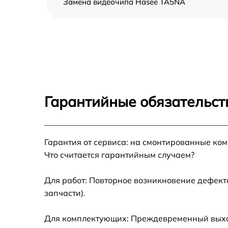
Замена видеочипа Hasee TA5NA
Установка драйверов Hasee TA5NA
Настройка BIOS Hasee TA5NA
Настройка Wi-Fi Hasee TA5NA
Гарантийные обязательст
Замена корпуса Hasee TA5NA
Гарантия от сервиса: на смонтированные ко
Замена южного моста Hasee TA5NA
Что считается гарантийным случаем?
Ремонт петель крышки Hasee TA5NA
Для работ: Повторное возникновение дефект
запчасти).
Ремонт разъема питания Hasee TA5NA
Для комплектующих: Преждевременный выход 