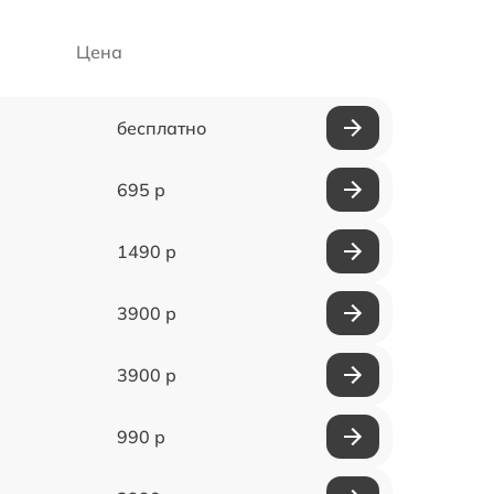
Цена
бесплатно
695 р
1490 р
3900 р
3900 р
990 р