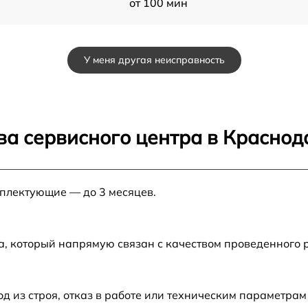
от 100 мин
от 120 мин
У меня другая неисправность
от 60 мин
от 70 мин
ва сервисного центра в Краснод
от 60 мин
мплектующие — до 3 месяцев.
от 80 мин
от 50 мин
а, который напрямую связан с качеством проведенного
от 60 мин
из строя, отказ в работе или техническим параметрам