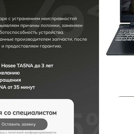
аре с устранением неисправностей
выявляем причины поломки, заменяем
ботоспособность устройства.
анные производителем запчасти, после
 и предоставляем гарантию.
 Hasee TA5NA до 3 лет
 желанию
бращения
NA от 35 минут
я со специалистом
Оставить заявку
есь c
политикой конфиденциальности