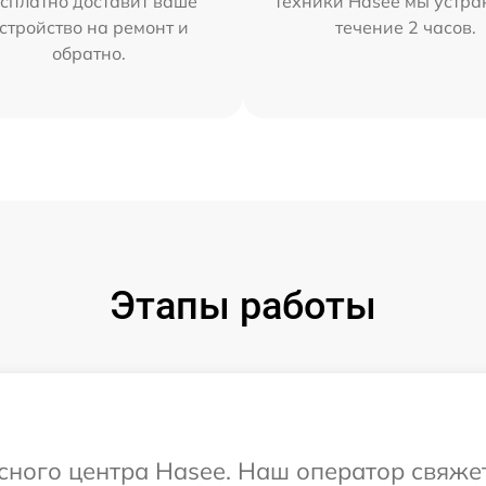
сплатно доставит ваше
техники Hasee мы устра
стройство на ремонт и
течение 2 часов.
обратно.
Этапы работы
исного центра Hasee. Наш оператор свяже