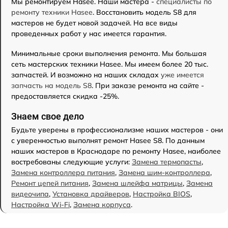
Мы ремонтируем Hasee. Наши мастера -
специалисты по
ремонту техники Hasee
. Восстановить модель S8 для
мастеров не будет новой задачей. На все виды
проведенных работ у нас имеется гарантия.
Минимальные сроки выполнения ремонта. Мы большая
сеть мастерских техники Hasee. Мы имеем более 20 тыс.
запчастей. И возможно на наших складах
уже имеется
запчасть на модель S8
. При заказе ремонта на сайте -
предоставляется скидка -25%.
Знаем свое дело
Будьте уверены в профессионализме наших мастеров - они
с уверенностью выполнят ремонт Hasee S8. По данным
наших мастеров в Краснодаре по ремонту Hasee, наиболее
востребованы следующие услуги:
Замена термопасты
,
Замена контроллера питания
,
Замена шим-контроллера
,
Ремонт цепей питания
,
Замена шлейфа матрицы
,
Замена
видеочипа
,
Установка драйверов
,
Настройка BIOS
,
Настройка Wi-Fi
,
Замена корпуса
.