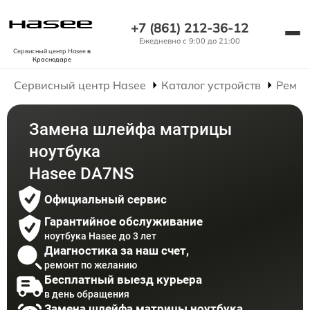
+7 (861) 212-36-12
Ежедневно с 9:00 до 21:00
Сервисный центр Hasee
в
Краснодаре
Сервисный центр Hasee
Каталог устройств
Ремон
Замена шлейфа матрицы
ноутбука
Hasee DA7NS
Официальный сервис
Гарантийное обслуживание
ноутбука Hasee до 3 лет
Диагностика за наш счет,
ремонт по желанию
Бесплатный выезд курьера
в день обращения
Замена шлейфа матрицы ноутбука