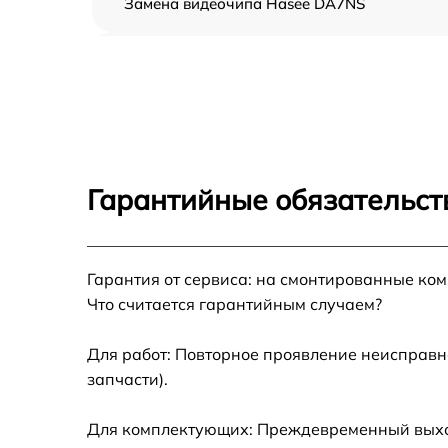
Замена видеочипа Hasee DA7NS
Установка драйверов Hasee DA7NS
Настройка BIOS Hasee DA7NS
Настройка Wi-Fi Hasee DA7NS
Гарантийные обязательст
Замена корпуса Hasee DA7NS
Гарантия от сервиса: на смонтированные ко
Замена южного моста Hasee DA7NS
Что считается гарантийным случаем?
Ремонт петель крышки Hasee DA7NS
Для работ: Повторное проявление неисправн
запчасти).
Ремонт разъема питания Hasee DA7NS
Для комплектующих: Преждевременный выход 