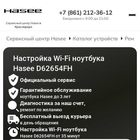
+7 (861) 212-36-12
Ежедневно с 9:00 до 21:00
Сервисный центр Hasee
в
Краснодаре
Сервисный центр Hasee
Каталог устройств
Ремон
Настройка Wi-Fi ноутбука
Hasee D62654FH
Официальный сервис
Гарантийное обслуживание
ноутбука Hasee до 3 лет
Диагностика за наш счет,
ремонт по желанию
Бесплатный выезд курьера
в день обращения
Настройка Wi-Fi ноутбука
Hasee D62654FH от 35 минут