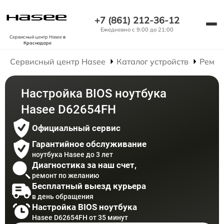
+7 (861) 212-36-12
Ежедневно с 9:00 до 21:00
Сервисный центр Hasee
в
Краснодаре
Сервисный центр Hasee
Каталог устройств
Ремон
Настройка BIOS ноутбука
Hasee D62654FH
Официальный сервис
Гарантийное обслуживание
ноутбука Hasee до 3 лет
Диагностика за наш счет,
ремонт по желанию
Бесплатный выезд курьера
в день обращения
Настройка BIOS ноутбука
Hasee D62654FH от 35 минут