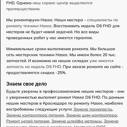
FHD. Однако
наш сервис-центр выделяется
преимуществами
.
Мы ремонтируем Hasee. Наши мастера -
специалисты по
ремонту техники Hasee
. Восстановить модель D6 FHD для
мастеров не будет новой задачей. На все виды
проведенных работ у нас имеется гарантия.
Минимальные сроки выполнения ремонта. Мы большая
сеть мастерских техники Hasee. Мы имеем более 20 тыс.
запчастей. И возможно на наших складах
уже имеется
запчасть на модель D6 FHD
. При заказе ремонта на сайте -
предоставляется скидка -25%.
Знаем свое дело
Будьте уверены в профессионализме наших мастеров - они
с уверенностью выполнят ремонт Hasee D6 FHD. По данным
наших мастеров в Краснодаре по ремонту Hasee, наиболее
востребованы следующие услуги:
Замена термопасты
,
Замена контроллера питания
,
Замена шим-контроллера
,
Ремонт цепей питания
,
Замена шлейфа матрицы
,
Замена