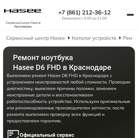
+7 (861) 212-36-12
Ежедневно с 9:00 до 21:00
Сервисный центр Hasee
в
Краснодаре
Сервисный центр Hasee
Каталог устройств
Ремон
Ремонт ноутбука
Hasee D6 FHD в Краснодаре
Выполняем ремонт Hasee D6 FHD в Краснодаре с
устранением неисправностей любой сложности. Проводим
диагностику, выявляем причины поломки, заменяем
неисправные детали и восстанавливаем
работоспособность устройства. Используем оригинальные
или рекомендованные производителем запчасти, после
ремонта выполняем проверку всех функций и
предоставляем гарантию.
Официальный сервис